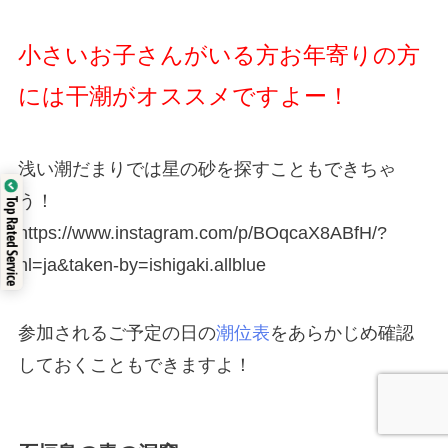
小さいお子さんがいる方お年寄りの方
には干潮がオススメですよー！
浅い潮だまりでは星の砂を探すこともできちゃ
う！
Top Rated Service
https://www.instagram.com/p/BOqcaX8ABfH/?
hl=ja&taken-by=ishigaki.allblue
参加されるご予定の日の
潮位表
をあらかじめ確認
しておくこともできますよ！