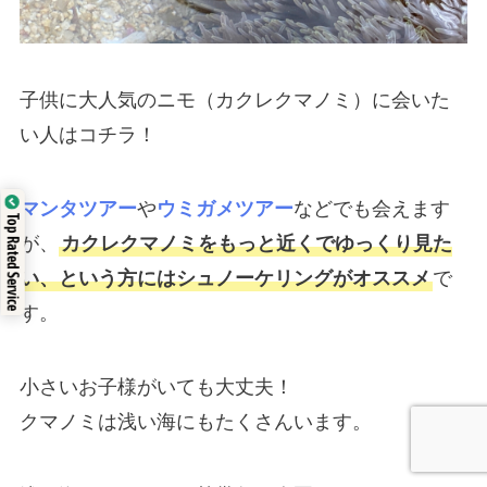
子供に大人気のニモ（カクレクマノミ）に会いた
い人はコチラ！
マンタツアー
や
ウミガメツアー
などでも会えます
Top Rated Service
が、
カクレクマノミをもっと近くでゆっくり見た
い、という方にはシュノーケリングがオススメ
で
す。
小さいお子様がいても大丈夫！
クマノミは浅い海にもたくさんいます。