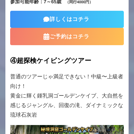
参加可能年齢：7～65歳
（同行4000円）
詳しくはコチラ
ご予約はコチラ
④超探検ケイビングツアー
普通のツアーじゃ満足できない！中級〜上級者
向け！
黄金に輝く鍾乳洞ゴールデンケイブ、大自然を
感じるジャングル、回復の滝、ダイナミックな
琉球石灰岩