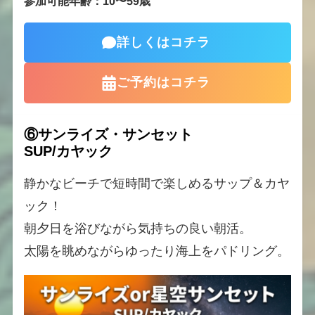
参加可能年齢：10〜59歳
詳しくはコチラ
ご予約はコチラ
⑥
サンライズ・
サ
ン
セット
SUP/カヤック
ツ
アーa
静かなビーチで短時間で楽しめるサップ＆カヤ
ック！
朝夕日を浴びながら気持ちの良い朝活。
太陽を眺めながらゆったり海上をパドリング。