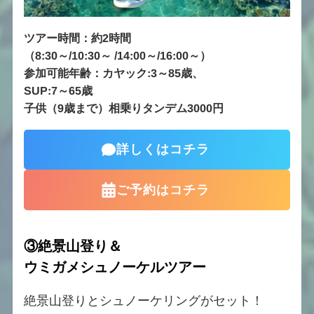
ツアー時間：約2時間
（8:30～/10:30～
/
14:00～/16:00～）
参加可能年齢：カヤック:3～85歳、
SUP:7～65歳
子供（9歳まで）相乗りタンデム3000円
詳しくはコチラ
ご予約はコチラ
③
絶景
山登り＆
ウミガメ
シ
ュノーケルツアー
絶景山登りとシュノーケリングがセット！