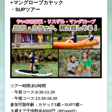
+マングローブカヤック
・
SUP
ツアー
ツアー時間:約3時間
・
午前コース:8:30-11:30
・
午後コース:13:30-16:30
参加可能年齢：カヤック3歳～SUP7歳～
９歳まで子供料金4000円
（同行4000円）