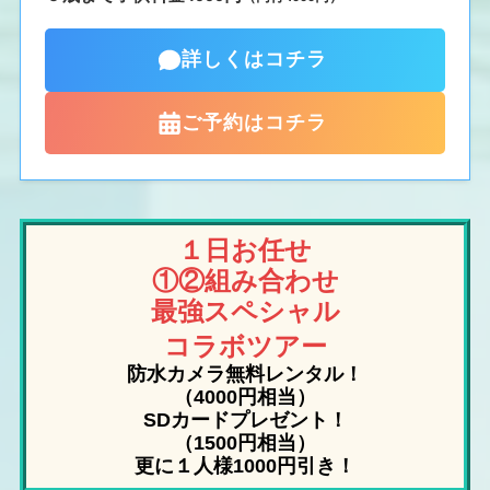
詳しくはコチラ
ご予約はコチラ
１日お任せ
①②組み合わせ
最強スペシャル
コラボ
ツアー
防水カメラ
無料
レンタル
！
（4000円相当）
SDカード
プレゼント！
（1500円相当）
更に１人様1000円引き！