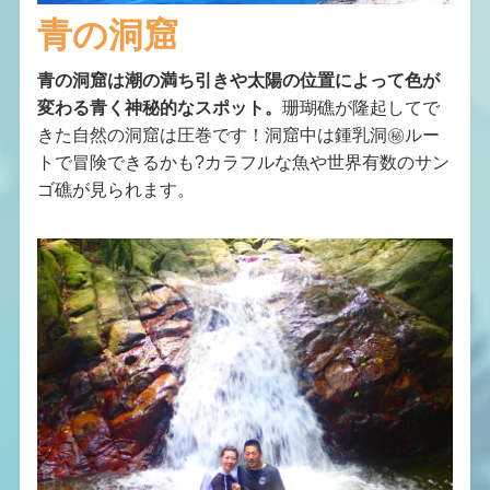
青の洞窟
青の洞窟は潮の満ち引きや太陽の位置によって色が
変わる青く神秘的なスポット。
珊瑚礁が隆起してで
きた自然の洞窟は圧巻です！洞窟中は鍾乳洞㊙ルー
トで冒険できるかも?カラフルな魚や世界有数のサン
ゴ礁が見られます。