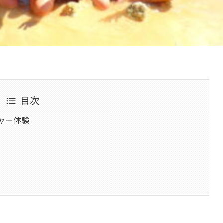
目次
ャー体験