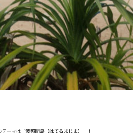
のテーマは
「波照間島（はてるまじま）」
！