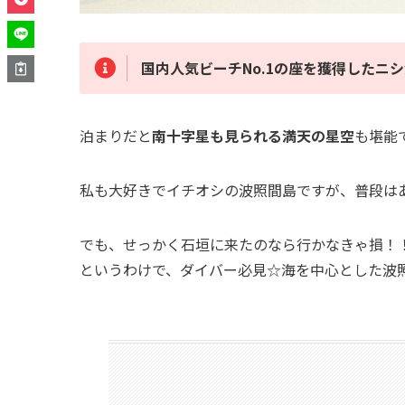
国内人気ビーチNo.1の座を獲得したニ
泊まりだと
南十字星も見られる満天の星空
も堪能
私も大好きでイチオシの波照間島ですが、普段は
でも、せっかく石垣に来たのなら行かなきゃ損！
というわけで、ダイバー必見☆海を中心とした波