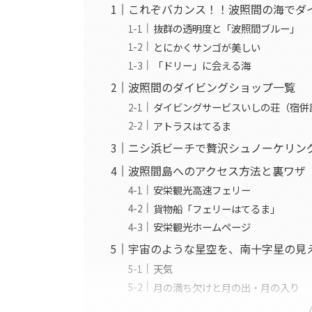
これぞバカンス！！波照間の海でダ
抜群の透明度と「波照間ブルー」
とにかくサンゴが美しい
「ドリー」に会える海
波照間のダイビングショップ一覧
ダイビングサービスいしの荘（宿併
アトラスはてるま
ニシ浜ビーチで贅沢シュノーケリン
波照間島へのアクセス方法と裏ワザ
安栄観光高速フェリー
貨物船「フェリーはてるま」
安栄観光ホームページ
宇宙のような星空を、南十字星の見
天気
月の満ち欠けと月の出・月の入り