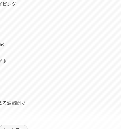
イビング
設）
グ♪
える波照間で