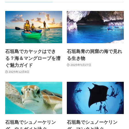
石垣島でカヤックはでき
石垣島青の洞窟の海で見れ
る？海＆マングローブを漕
る生き物
ぐ魅力ガイド
2025年5月27日
2025年12月8日
石垣島でシュノーケリン
石垣島でシュノーケリン
グ ウミガメと泳ぐ
グ マンタと泳ぐ