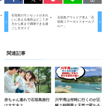
石垣島のサンセットがきれ
石垣島アウトドア求人「石
いに見える場所はどこ？夕
垣島ツアーガイドオールブ
方から夜まで満喫できる過
ルー」
ごし方ガイド
関連記事
赤ちゃん連れで石垣島旅行
川平湾は何時に行くのが正
は大丈夫？
解？時間帯と天気で変わる