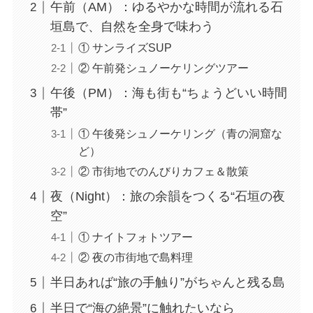
午前（AM）：ゆるやかな時間が流れる石
垣島で、自然を全身で味わう
① サンライズSUP
② 午前発シュノーケリングツアー
午後（PM）：海も街も“ちょうどいい時間
帯”
① 午後発シュノーケリング（青の洞窟な
ど）
② 市街地でのんびりカフェ＆散策
夜（Night）：旅の余韻をつくる“石垣の夜
空”
① ナイトフォトツアー
② 夜の市街地で島料理
半日あれば“旅の手触り”がちゃんと残る島
半日で“海の絶景”に触れたいなら