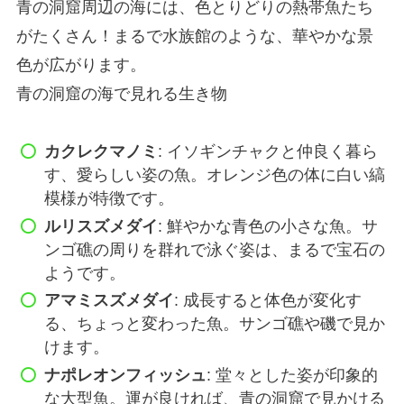
青の洞窟周辺の海には、色とりどりの熱帯魚たち
がたくさん！まるで水族館のような、華やかな景
色が広がります。
青の洞窟の海で見れる生き物
カクレクマノミ
: イソギンチャクと仲良く暮ら
す、愛らしい姿の魚。オレンジ色の体に白い縞
模様が特徴です。
ルリスズメダイ
: 鮮やかな青色の小さな魚。サ
ンゴ礁の周りを群れで泳ぐ姿は、まるで宝石の
ようです。
アマミスズメダイ
: 成長すると体色が変化す
る、ちょっと変わった魚。サンゴ礁や磯で見か
けます。
ナポレオンフィッシュ
: 堂々とした姿が印象的
な大型魚。運が良ければ、青の洞窟で見かける